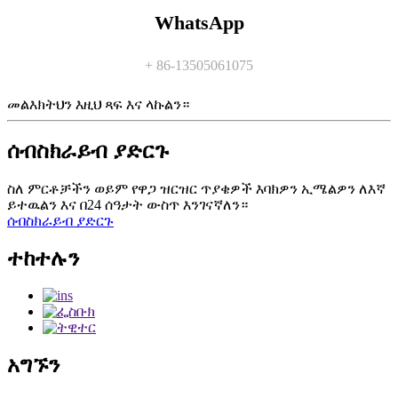
WhatsApp
+ 86-13505061075
መልእክትህን እዚህ ጻፍ እና ላኩልን።
ሰብስክራይብ ያድርጉ
ስለ ምርቶቻችን ወይም የዋጋ ዝርዝር ጥያቄዎች እባክዎን ኢሜልዎን ለእኛ
ይተዉልን እና በ24 ሰዓታት ውስጥ እንገናኛለን።
ሰብስክራይብ ያድርጉ
ተከተሉን
አግኙን