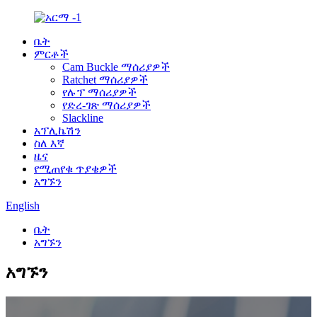
ቤት
ምርቶች
Cam Buckle ማሰሪያዎች
Ratchet ማሰሪያዎች
የሉፕ ማሰሪያዎች
የድረ-ገጽ ማሰሪያዎች
Slackline
አፕሊኬሽን
ስለ እኛ
ዜና
የሚጠየቁ ጥያቄዎች
አግኙን
English
ቤት
አግኙን
አግኙን