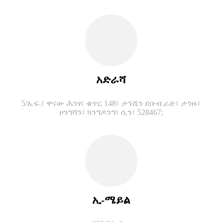
አድራሻ
5/ኤፍ.፣ ዋናው ሕንፃ፣ ቁጥር 148፣ ታንሼን ደቡብ ራድ፣ ታንዙ፣
ዞንግሻን፣ ጓንግዶንግ፣ ሲን፣ 528467;
ኢ-ሜይል