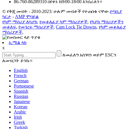
86-760-86289310
በየቀኑ ከ9፡00-18፡00 እንሰራለን።
© የቅጂ መብት - 2010-2023: ሁሉም መብቶች የተጠበቁ ናቸው.
የጣቢያ
ካርታ
-
AMP ሞባይል
የካም ማሰሪያ ለካያክ
,
የመቆለፊያ ካም ማሰሪያዎች
,
የካያክ ማሰሪያዎችን
መቆለፍ
,
የመገረፍ ማሰሪያዎች
,
Cam Lock Tie Downs
,
የካም መቆለፊያ
ማሰሪያዎች
,
ኢሜል ላክ
x
ለመፈለግ አስገባን ወይም ESCን
ለመዝጋት ይንኩ።
English
French
German
Portuguese
Spanish
Russian
Japanese
Korean
Arabic
Irish
Greek
Turkish