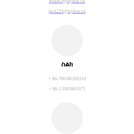
eva003@hylion.cn
jack223@hylion.cn
ስልክ
+ 86-760-86289310
+ 86-13505061075