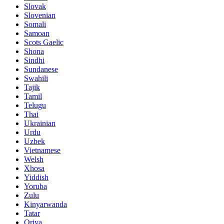
Slovak
Slovenian
Somali
Samoan
Scots Gaelic
Shona
Sindhi
Sundanese
Swahili
Tajik
Tamil
Telugu
Thai
Ukrainian
Urdu
Uzbek
Vietnamese
Welsh
Xhosa
Yiddish
Yoruba
Zulu
Kinyarwanda
Tatar
Oriya