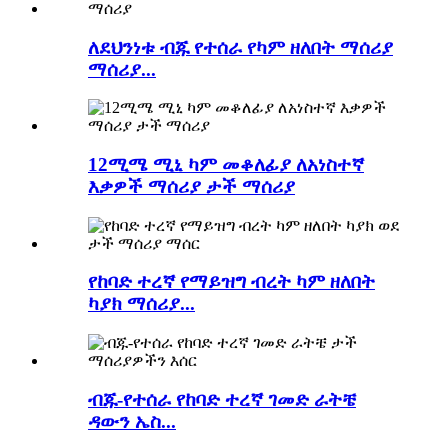
ለደህንነቱ ብጁ የተሰራ የካም ዘለበት ማሰሪያ
ማሰሪያ...
12ሚሜ ሚኒ ካም መቆለፊያ ለአነስተኛ
እቃዎች ማሰሪያ ታች ማሰሪያ
የከባድ ተረኛ የማይዝግ ብረት ካም ዘለበት
ካያክ ማሰሪያ...
ብጁ-የተሰራ የከባድ ተረኛ ገመድ ራትቼ
ዳውን ኤስ...