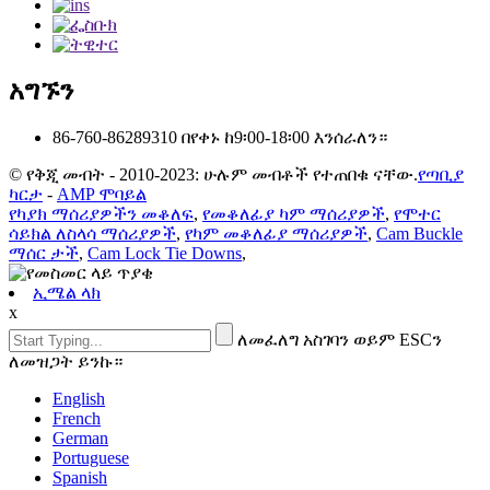
አግኙን
86-760-86289310
በየቀኑ ከ9፡00-18፡00 እንሰራለን።
© የቅጂ መብት - 2010-2023: ሁሉም መብቶች የተጠበቁ ናቸው.
የጣቢያ
ካርታ
-
AMP ሞባይል
የካያክ ማሰሪያዎችን መቆለፍ
,
የመቆለፊያ ካም ማሰሪያዎች
,
የሞተር
ሳይክል ለስላሳ ማሰሪያዎች
,
የካም መቆለፊያ ማሰሪያዎች
,
Cam Buckle
ማሰር ታች
,
Cam Lock Tie Downs
,
ኢሜል ላክ
x
ለመፈለግ አስገባን ወይም ESCን
ለመዝጋት ይንኩ።
English
French
German
Portuguese
Spanish