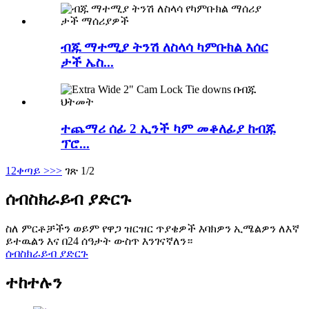
ብጁ ማተሚያ ትንሽ ለስላሳ ካምቡክል እሰር
ታች ኤስ...
ተጨማሪ ሰፊ 2 ኢንች ካም መቆለፊያ ከብጁ
ፕሮ...
1
2
ቀጣይ >
>>
ገጽ 1/2
ሰብስክራይብ ያድርጉ
ስለ ምርቶቻችን ወይም የዋጋ ዝርዝር ጥያቄዎች እባክዎን ኢሜልዎን ለእኛ
ይተዉልን እና በ24 ሰዓታት ውስጥ እንገናኛለን።
ሰብስክራይብ ያድርጉ
ተከተሉን