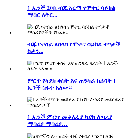
1 ኢንች 20ft ብጁ አርማ የሞተር ሳይክል
ማሰር ለትር...
ብጁ የተሰራ ለስላሳ የሞተር ሳይክል ተጎታች
ስታን...
ምርጥ የካያክ ቀስት እና ጠንካራ ክራባት 1
ኢንች ስፋት አለው።
1 ኢንች ምርጥ መቆለፊያ ካያክ ለጣሪያ
ማሰሪያ ማሰሪያ…