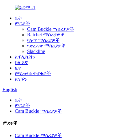
ቤት
ምርቶች
Cam Buckle ማሰሪያዎች
Ratchet ማሰሪያዎች
የሉፕ ማሰሪያዎች
የድረ-ገጽ ማሰሪያዎች
Slackline
አፕሊኬሽን
ስለ እኛ
ዜና
የሚጠየቁ ጥያቄዎች
አግኙን
English
ቤት
ምርቶች
Cam Buckle ማሰሪያዎች
ምድቦች
Cam Buckle ማሰሪያዎች