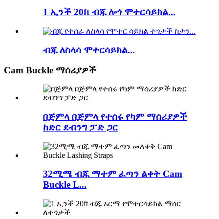
1 ኢንች 20ft ብጁ ሎጎ ሞተርሳይክል...
ብጁ ለስላሳ ሞተርሳይክል...
Cam Buckle ማሰሪያዎች
በጅምላ በጅምላ የተሰሩ የካም ማሰሪያዎች
ከድር ደብንግ ፓድ ጋር
32ሚሜ ብጁ ማተም ፈጣን ልቀት Cam
Buckle L...