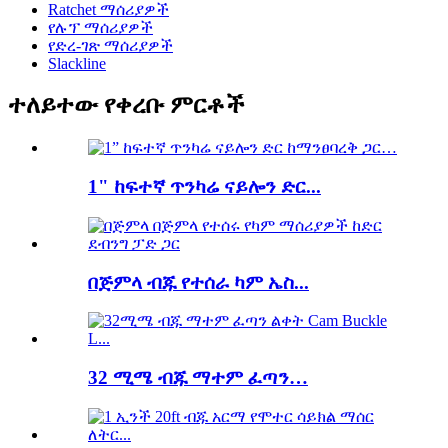
Ratchet ማሰሪያዎች
የሉፕ ማሰሪያዎች
የድረ-ገጽ ማሰሪያዎች
Slackline
ተለይተው የቀረቡ ምርቶች
1" ከፍተኛ ጥንካሬ ናይሎን ድር...
በጅምላ ብጁ የተሰራ ካም ኤስ...
32 ሚሜ ብጁ ማተም ፈጣን…