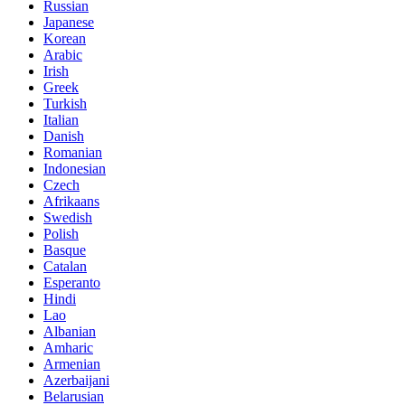
Russian
Japanese
Korean
Arabic
Irish
Greek
Turkish
Italian
Danish
Romanian
Indonesian
Czech
Afrikaans
Swedish
Polish
Basque
Catalan
Esperanto
Hindi
Lao
Albanian
Amharic
Armenian
Azerbaijani
Belarusian